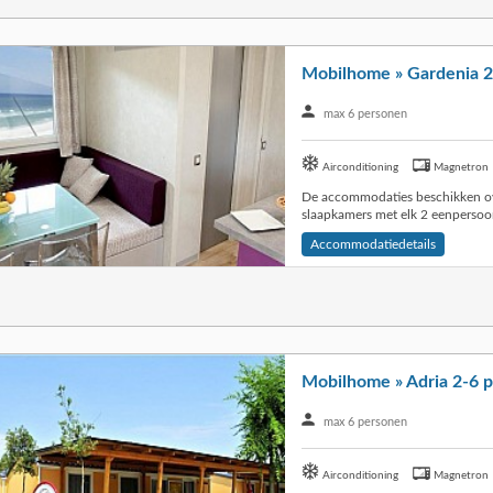
Mobilhome » Gardenia 2
max 6 personen
Airconditioning
Magnetron
De accommodaties beschikken o
slaapkamers met elk 2 eenperso
Accommodatiedetails
Mobilhome » Adria 2-6 p
max 6 personen
Airconditioning
Magnetron