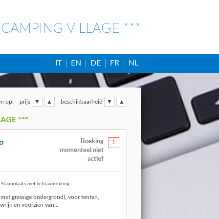
CAMPING VILLAGE ***
IT
EN
DE
FR
NL
n op:
prijs
beschikbaarheid
AGE ***
o
Boeking
momenteel niet
actief
Staanplaats met lichtaansluiting
met grassige ondergrond), voor tenten,
rijk en voorzien van...