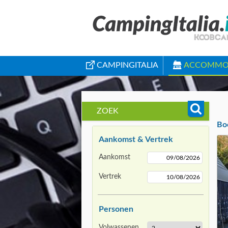
CAMPINGITALIA
ACCOMMO
ZOEK
Boe
Aankomst & Vertrek
Aankomst
Vertrek
Personen
Volwassenen