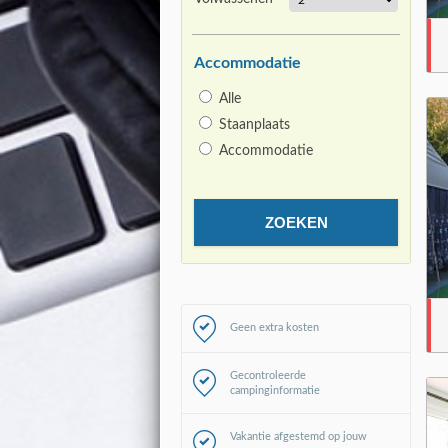
Accommodatie
Alle
Staanplaats
Accommodatie
Geen extra kosten
Gecontroleerde
campinginformatie
Vakantie afgestemd op jouw