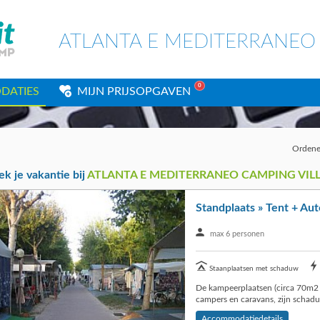
ATLANTA E MEDITERRANEO 
0
DATIES
MIJN PRIJSOPGAVEN
Ordene
k je vakantie bij
ATLANTA E MEDITERRANEO CAMPING VILL
Standplaats » Tent + Aut
max 6 personen
Staanplaatsen met schaduw
Staanplaats met wateraansluiting
De kampeerplaatsen (circa 70m2 
campers en caravans, zijn schaduw
Accommodatiedetails