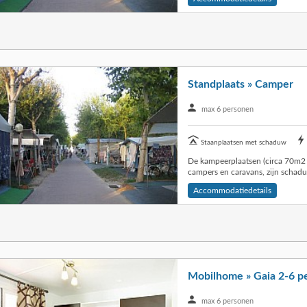
Standplaats » Camper
max 6 personen
Staanplaatsen met schaduw
Staanplaats met wateraansluiting
De kampeerplaatsen (circa 70m2 
campers en caravans, zijn schaduw
Accommodatiedetails
Mobilhome » Gaia 2-6 pe
max 6 personen