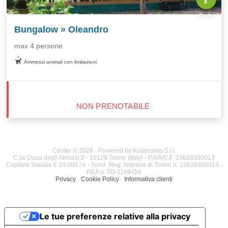
Bungalow » Oleandro
max 4 persone
Ammessi animali con limitazioni
NON PRENOTABILE
Center © 2026 - Powered by Koobcamp S.r.l.
C.so Duca degli Abruzzi 2 - 10128 Torino (Italy) - P.IVA/C.F. 10628300013
Capitale Sociale € 10.000 i.v. - Iscriz. Reg. Imprese di Torino n. 10628300013 -
REA n. TO-1149456
Privacy
-
Cookie Policy
-
Informativa clienti
Le tue preferenze relative alla privacy