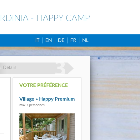
RDINIA - HAPPY CAMP
IT
EN
DE
FR
NL
Détails
VOTRE PRÉFÉRENCE
Village » Happy Premium
max 7 personnes